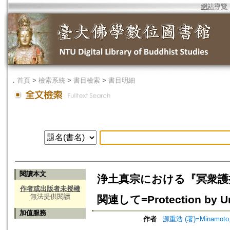
網站導覽
．
首頁
>
檢索系統
>
書目檢索
>
書目明細
閱讀本文
浄土真宗における『冥衆護持
作者或出版者未授權
無法提供閱讀
関連して=Protection by Un
加值服務
作者
源重浩 (著)=Minamoto, 