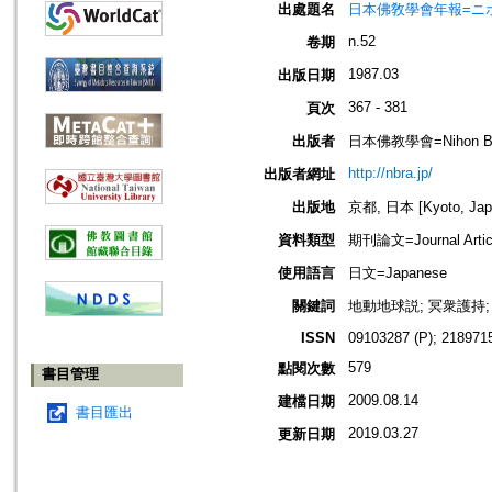
出處題名
日本佛敎學會年報=ニホン ブッキ
n.52
卷期
1987.03
出版日期
367 - 381
頁次
出版者
日本佛教學會=Nihon Buddh
http://nbra.jp/
出版者網址
出版地
京都, 日本 [Kyoto, Jap
資料類型
期刊論文=Journal Artic
使用語言
日文=Japanese
關鍵詞
地動地球説; 冥衆護持;
ISSN
09103287 (P); 2189715
579
點閱次數
書目管理
2009.08.14
建檔日期
書目匯出
2019.03.27
更新日期