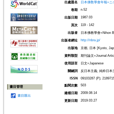
出處題名
日本佛敎學會年報=ニホン ブッキ
n.52
卷期
1987.03
出版日期
119 - 142
頁次
出版者
日本佛教學會=Nihon Buddh
http://nbra.jp/
出版者網址
出版地
京都, 日本 [Kyoto, Jap
資料類型
期刊論文=Journal Artic
使用語言
日文=Japanese
關鍵詞
反日本主義; 純粋日本
ISSN
09103287 (P); 2189715
503
點閱次數
書目管理
2009.08.14
建檔日期
書目匯出
2019.03.27
更新日期