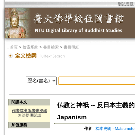
網站導覽
．
首頁
>
檢索系統
>
書目檢索
>
書目明細
閱讀本文
仏教と神祇 -- 反日本主義的考察=Bu
作者或出版者未授權
無法提供閱讀
Japanism
加值服務
作者
松本史朗 =Matsumoto, 