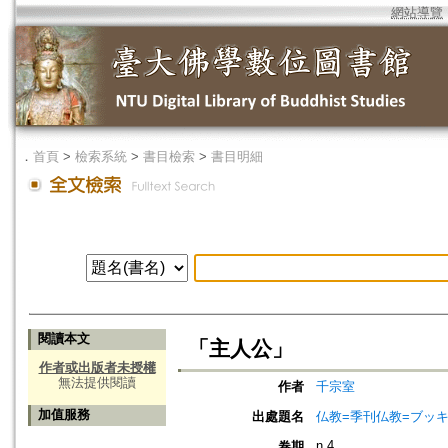
網站導覽
．
首頁
>
檢索系統
>
書目檢索
>
書目明細
閱讀本文
「主人公」
作者或出版者未授權
無法提供閱讀
作者
千宗室
加值服務
出處題名
仏教=季刊仏教=ブッ
n.4
卷期