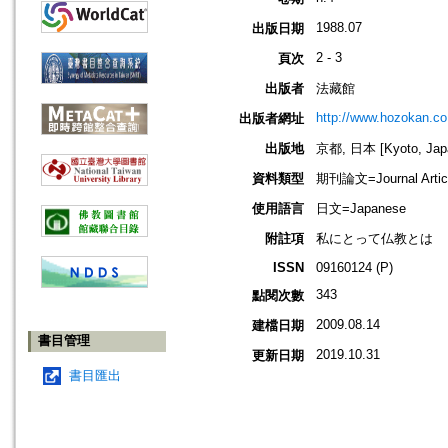
1988.07
出版日期
2 - 3
頁次
出版者
法藏館
http://www.hozokan.co.
出版者網址
出版地
京都, 日本 [Kyoto, Jap
資料類型
期刊論文=Journal Artic
使用語言
日文=Japanese
附註項
私にとって仏教とは
ISSN
09160124 (P)
343
點閱次數
2009.08.14
建檔日期
書目管理
2019.10.31
更新日期
書目匯出