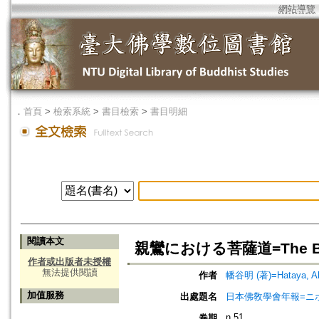
網站導覽
．
首頁
>
檢索系統
>
書目檢索
>
書目明細
閱讀本文
親鸞における菩薩道=The Bodhi
作者或出版者未授權
無法提供閱讀
作者
幡谷明 (著)=Hataya, Aki
加值服務
出處題名
日本佛敎學會年報=ニホン ブッキ
n.51
卷期