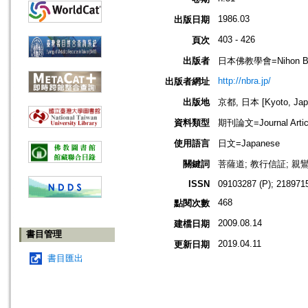
1986.03
出版日期
403 - 426
頁次
出版者
日本佛教學會=Nihon Buddh
http://nbra.jp/
出版者網址
出版地
京都, 日本 [Kyoto, Jap
資料類型
期刊論文=Journal Artic
使用語言
日文=Japanese
關鍵詞
菩薩道; 教行信証; 親
ISSN
09103287 (P); 2189715
468
點閱次數
2009.08.14
建檔日期
書目管理
2019.04.11
更新日期
書目匯出