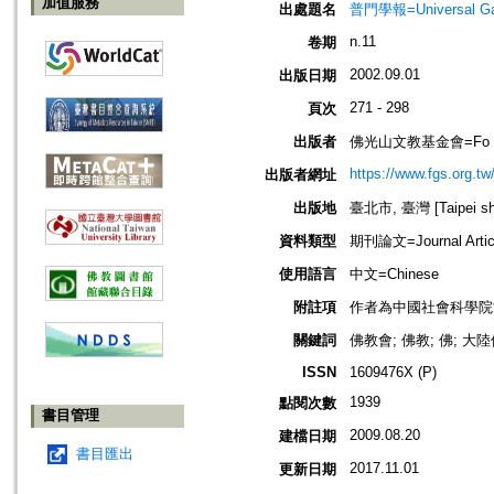
加值服務
出處題名
普門學報=Universal Gate
n.11
卷期
2002.09.01
出版日期
271 - 298
頁次
出版者
佛光山文教基金會=Fo Guang 
https://www.fgs.org.tw
出版者網址
出版地
臺北市, 臺灣 [Taipei shi
資料類型
期刊論文=Journal Artic
使用語言
中文=Chinese
附註項
作者為中國社會科學院
關鍵詞
佛教會; 佛教; 佛; 大
ISSN
1609476X (P)
1939
點閱次數
書目管理
2009.08.20
建檔日期
書目匯出
2017.11.01
更新日期