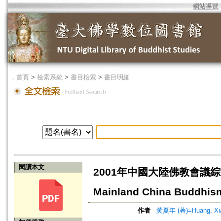
網站導覽
．
首頁
>
檢索系統
>
書目檢索
>
書目明細
閱讀本文
2001年中國大陸佛教會議綜述=Aca
Mainland China Buddhism
作者
黃夏年 (著)=Huang, Xia-