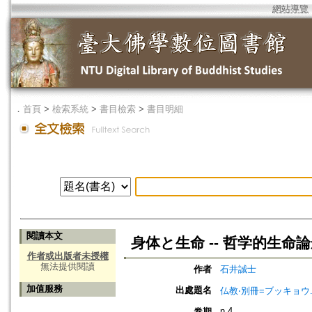
網站導覽
．
首頁
>
檢索系統
>
書目檢索
>
書目明細
閱讀本文
身体と生命 -- 哲学的生命
作者或出版者未授權
無法提供閱讀
作者
石井誠士
加值服務
出處題名
仏教‧別冊=ブッキョウ
n.4
卷期