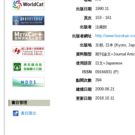
1990.11
出版日期
153 - 161
頁次
出版者
法藏館
http://www.hozokan.co.
出版者網址
出版地
京都, 日本 [Kyoto, Jap
資料類型
期刊論文=Journal Artic
使用語言
日文=Japanese
ISSN
09166831 (P)
394
點閱次數
2009.08.21
建檔日期
2018.10.11
更新日期
書目管理
書目匯出