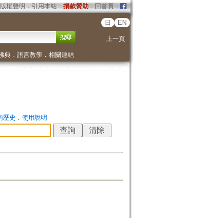
版權聲明
．
引用本站
．
捐款贊助
．
回首頁
．
日
EN
上一頁
佛典
．
語言教學
．
相關連結
詢歷史
．
使用說明