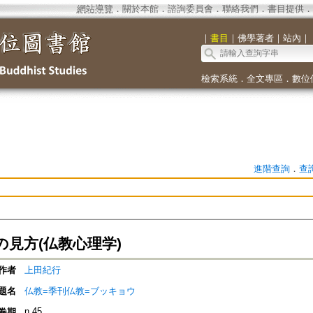
網站導覽
．
關於本館
．
諮詢委員會
．
聯絡我們
．
書目提供
．
｜
書目
｜
佛學著者
｜
站內
｜
檢索系統
．
全文專區
．
數位
進階查詢
．
查
の見方(仏教心理学)
作者
上田紀行
題名
仏教=季刊仏教=ブッキョウ
n.45
卷期