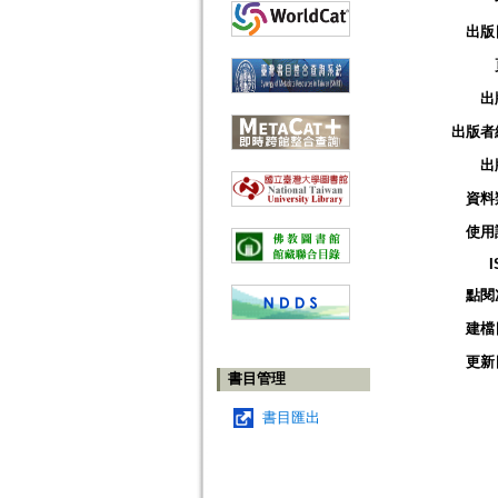
出版
出
出版者
出
資料
使用
I
點閱
建檔
更新
書目管理
書目匯出