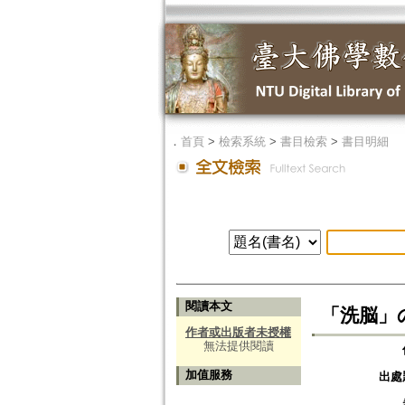
．
首頁
>
檢索系統
>
書目檢索
>
書目明細
閱讀本文
「洗脳」
作者或出版者未授權
無法提供閱讀
加值服務
出處