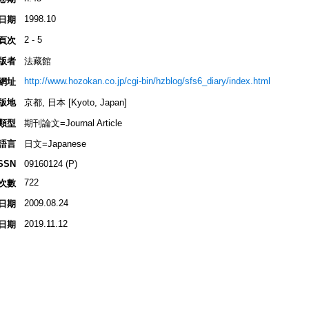
1998.10
日期
2 - 5
頁次
版者
法藏館
http://www.hozokan.co.jp/cgi-bin/hzblog/sfs6_diary/index.html
網址
版地
京都, 日本 [Kyoto, Japan]
類型
期刊論文=Journal Article
語言
日文=Japanese
SSN
09160124 (P)
722
次數
2009.08.24
日期
2019.11.12
日期