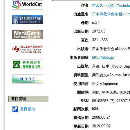
作者
吉田久一 (著)=Yoshida, K
出處題名
日本佛敎學會年報=ニホン ブッキ
n.37
卷期
1972.03
出版日期
321 - 336
頁次
出版者
日本佛教學會=Nihon Buddh
http://nbra.jp/
出版者網址
出版地
京都, 日本 [Kyoto, Jap
資料類型
期刊論文=Journal Artic
使用語言
日文=Japanese
關鍵詞
利他; 平等大悲; 無尽
書目管理
ISSN
09103287 (P); 2189715
534
書目匯出
點閱次數
2009.08.24
建檔日期
2019.05.02
更新日期