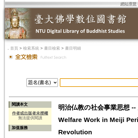
網站導覽
．
首頁
>
檢索系統
>
書目檢索
>
書目明細
閱讀本文
明治仏教の社会事業思想 -- 産業
作者或出版者未授權
無法提供閱讀
Welfare Work in Meiji Peri
加值服務
Revolution