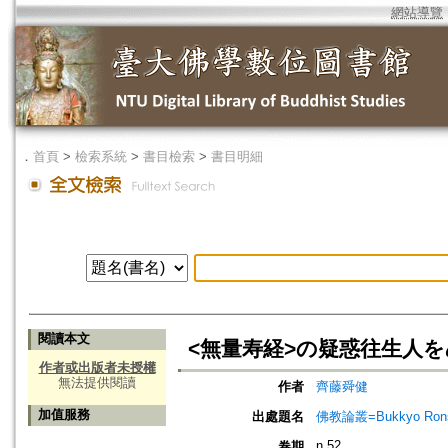
網站導覽
．
首頁
>
檢索系統
>
書目檢索
>
書目明細
閱讀本文
<無量寿経>の疑惑往生人
作者或出版者未授權
無法提供閱讀
作者
齊藤舜健
加值服務
出處題名
佛教論叢=Bukkyo Rons
n.52
卷期