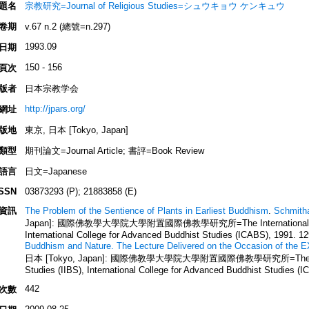
題名
宗教研究=Journal of Religious Studies=シュウキョウ ケンキュウ
卷期
v.67 n.2 (總號=n.297)
1993.09
日期
150 - 156
頁次
版者
日本宗教学会
http://jpars.org/
網址
版地
東京, 日本 [Tokyo, Japan]
類型
期刊論文=Journal Article; 書評=Book Review
語言
日文=Japanese
ISSN
03873293 (P); 21883858 (E)
資訊
The Problem of the Sentience of Plants in Earliest Buddhism
.
Schmith
Japan]: 國際佛教學大學院大學附置國際佛教學研究所=The International Institut
International College for Advanced Buddhist Studies (ICABS), 1991. 1
Buddhism and Nature. The Lecture Delivered on the Occasion of the
日本 [Tokyo, Japan]: 國際佛教學大學院大學附置國際佛教學研究所=The Internati
Studies (IIBS), International College for Advanced Buddhist Studies (
442
次數