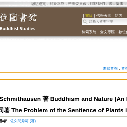
網站導覽
．
關於本館
．
諮詢委員會
．
聯絡我們
．
書目提供
．
｜
書目
｜
佛學著者
｜
站內
｜
檢索系統
．
全文專區
．
數位
進階查詢
．
查
Schmithausen 著 Buddhism and Nature (An E
 同著 The Problem of the Sentience of Plants 
作者
佐久間秀範 (著)