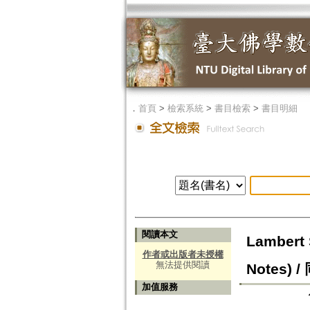
．
首頁
>
檢索系統
>
書目檢索
>
書目明細
閱讀本文
Lambert 
作者或出版者未授權
無法提供閱讀
Notes) /
加值服務