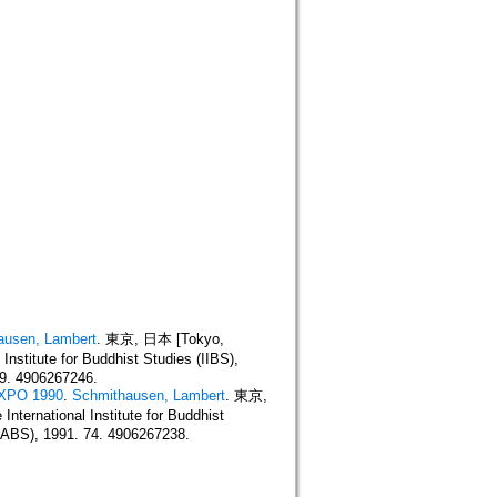
ausen, Lambert
. 東京, 日本 [Tokyo,
e for Buddhist Studies (IIBS),
29. 4906267246.
 EXPO 1990
.
Schmithausen, Lambert
. 東京,
onal Institute for Buddhist
ICABS), 1991. 74. 4906267238.