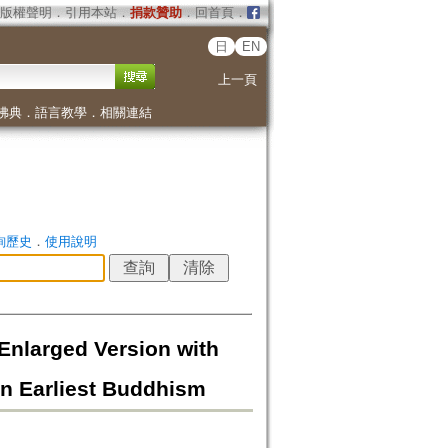
版權聲明
．
引用本站
．
捐款贊助
．
回首頁
．
日
EN
上一頁
佛典
．
語言教學
．
相關連結
詢歷史
．
使用說明
nlarged Version with
in Earliest Buddhism