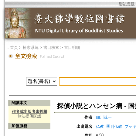
網站導覽
．
首頁
>
檢索系統
>
書目檢索
>
書目明細
閱讀本文
探偵小説とハンセン病 - 
作者或出版者未授權
無法提供閱讀
作者
細川涼一
加值服務
出處題名
仏教=季刊仏教=ブッ
n.50
卷期