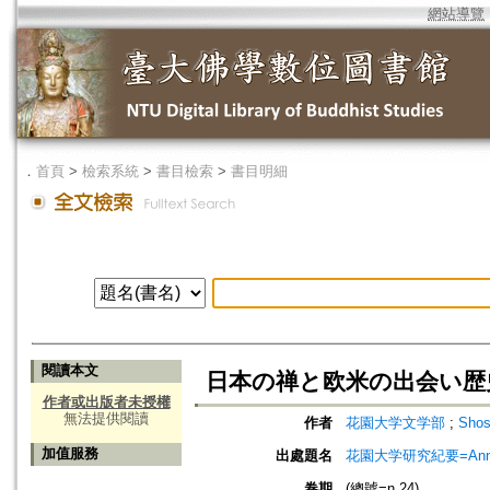
網站導覽
．
首頁
>
檢索系統
>
書目檢索
>
書目明細
閱讀本文
日本の禅と欧米の出会い歴
作者或出版者未授權
無法提供閱讀
作者
花園大学文学部
;
Sho
加值服務
出處題名
花園大学研究紀要=Annual
卷期
(總號=n.24)