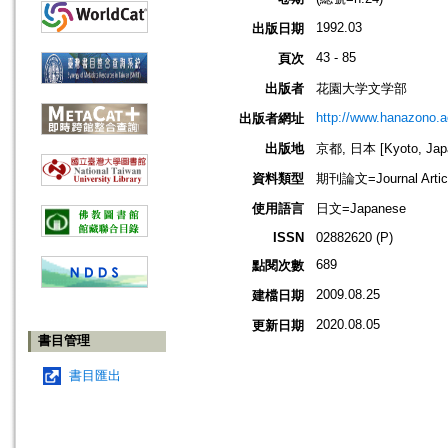
1992.03
出版日期
43 - 85
頁次
出版者
花園大学文学部
http://www.hanazono.ac
出版者網址
出版地
京都, 日本 [Kyoto, Jap
資料類型
期刊論文=Journal Artic
使用語言
日文=Japanese
ISSN
02882620 (P)
689
點閱次數
2009.08.25
建檔日期
2020.08.05
更新日期
書目管理
書目匯出