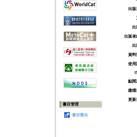
出版
出
出版者
出
資料
使用
I
點閱
建檔
更新
書目管理
書目匯出