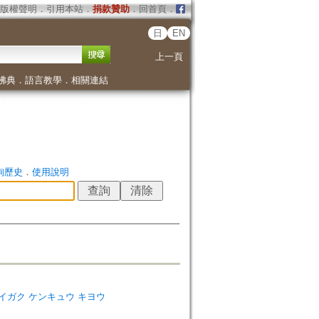
版權聲明
．
引用本站
．
捐款贊助
．
回首頁
．
日
EN
上一頁
佛典
．
語言教學
．
相關連結
詢歷史
．
使用說明
ナゾノ ダイガク ケンキュウ キヨウ