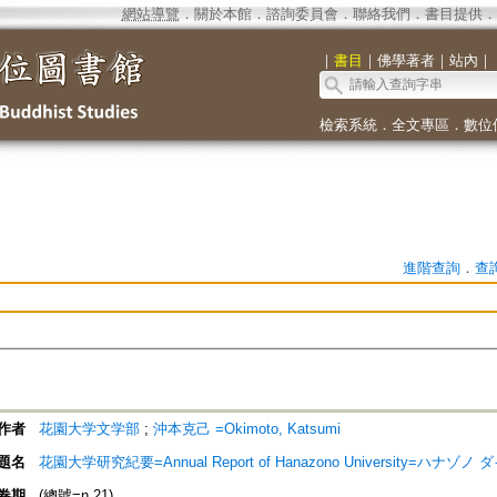
網站導覽
．
關於本館
．
諮詢委員會
．
聯絡我們
．
書目提供
．
｜
書目
｜
佛學著者
｜
站內
｜
檢索系統
．
全文專區
．
數位
進階查詢
．
查
作者
花園大学文学部
;
沖本克己 =Okimoto, Katsumi
題名
花園大学研究紀要=Annual Report of Hanazono University=ハ
卷期
(總號=n.21)