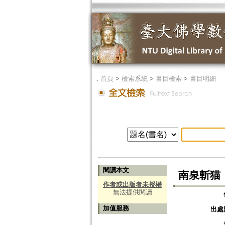
．
首頁
>
檢索系統
>
書目檢索
>
書目明細
閱讀本文
南泉斬猫
作者或出版者未授權
無法提供閱讀
加值服務
出處