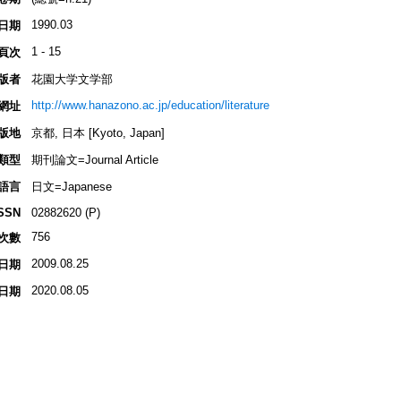
1990.03
日期
1 - 15
頁次
版者
花園大学文学部
http://www.hanazono.ac.jp/education/literature
網址
版地
京都, 日本 [Kyoto, Japan]
類型
期刊論文=Journal Article
語言
日文=Japanese
SSN
02882620 (P)
756
次數
2009.08.25
日期
2020.08.05
日期