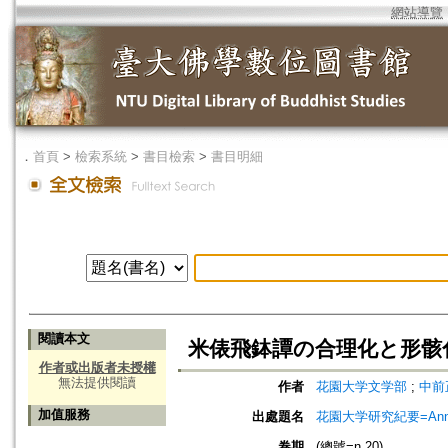
網站導覽
．
首頁
>
檢索系統
>
書目檢索
>
書目明細
閱讀本文
米俵飛鉢譚の合理化と形骸
作者或出版者未授權
無法提供閱讀
作者
花園大学文学部
;
中前正
加值服務
出處題名
花園大学研究紀要=Annual
卷期
(總號=n.20)