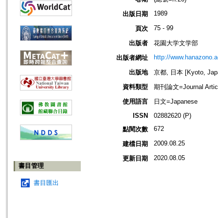
1989
出版日期
75 - 99
頁次
出版者
花園大学文学部
http://www.hanazono.ac
出版者網址
出版地
京都, 日本 [Kyoto, Jap
資料類型
期刊論文=Journal Artic
使用語言
日文=Japanese
ISSN
02882620 (P)
672
點閱次數
2009.08.25
建檔日期
2020.08.05
更新日期
書目管理
書目匯出