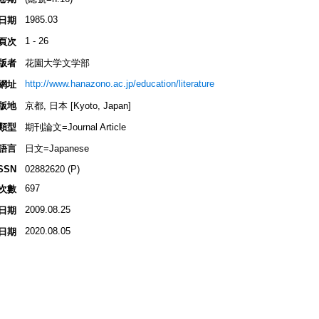
1985.03
日期
1 - 26
頁次
版者
花園大学文学部
http://www.hanazono.ac.jp/education/literature
網址
版地
京都, 日本 [Kyoto, Japan]
類型
期刊論文=Journal Article
語言
日文=Japanese
SSN
02882620 (P)
697
次數
2009.08.25
日期
2020.08.05
日期