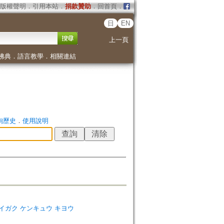
版權聲明
．
引用本站
．
捐款贊助
．
回首頁
．
日
EN
上一頁
佛典
．
語言教學
．
相關連結
詢歷史
．
使用說明
ナゾノ ダイガク ケンキュウ キヨウ