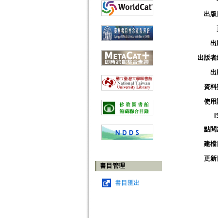
出版
出
出版者
出
資料
使用
I
點閱
建檔
更新
書目管理
書目匯出