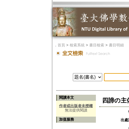
．
首頁
>
檢索系統
>
書目檢索
>
書目明細
閱讀本文
四諦の主体と
作者或出版者未授權
無法提供閱讀
加值服務
出處