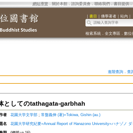
網站導覽
．
關於本館
．
諮詢委員會
．
聯絡我們
．
書目提供
．
｜
書目
｜
佛學著者
｜
站內
｜
檢索系統
．
全文專區
．
數位
進階查詢
．
查
してのtathagata-garbhah
作者
花園大学文学部
;
常盤義伸 (著)=Tokiwa, Gishin (au.)
題名
花園大学研究紀要=Annual Report of Hanazono University=ハ
卷期
(總號=n.16)