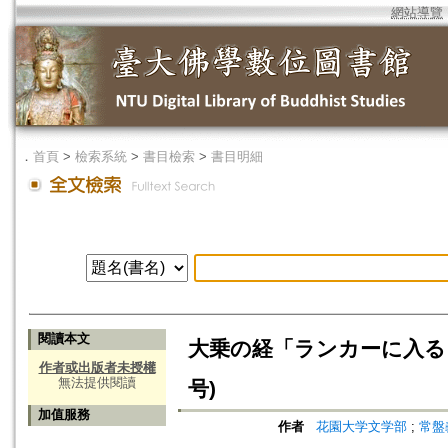
網站導覽
．
首頁
>
檢索系統
>
書目檢索
>
書目明細
閱讀本文
大乗の経「ランカーに入る
作者或出版者未授權
無法提供閱讀
号)
加值服務
作者
花園大学文学部
;
常盤義伸