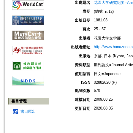
出處題名
花園大学研究紀要=Annual
卷期
(總號=n.12)
1981.03
出版日期
25 - 57
頁次
出版者
花園大学文学部
http://www.hanazono.ac
出版者網址
出版地
京都, 日本 [Kyoto, Jap
資料類型
期刊論文=Journal Artic
使用語言
日文=Japanese
ISSN
02882620 (P)
670
點閱次數
2009.08.25
建檔日期
書目管理
2020.08.05
更新日期
書目匯出