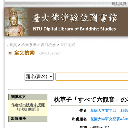
網站導覽
．
首頁
>
檢索系統
>
書目檢索
>
書目明細
閱讀本文
枕草子「すべて六観音」の再
作者或出版者未授權
無法提供閱讀
作者
花園大学文学部
;
土岐武治
加值服務
出處題名
花園大学研究紀要=Annual
卷期
(總號=n.11)