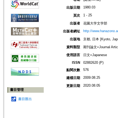
1980.03
出版日期
1 - 25
頁次
出版者
花園大学文学部
http://www.hanazono.ac
出版者網址
出版地
京都, 日本 [Kyoto, Jap
資料類型
期刊論文=Journal Artic
使用語言
日文=Japanese
ISSN
02882620 (P)
576
點閱次數
2009.08.25
建檔日期
2020.08.05
更新日期
書目管理
書目匯出