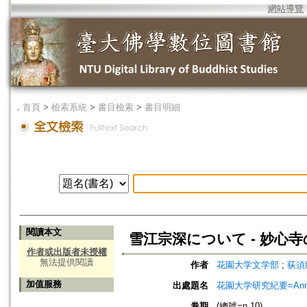
網站導覽
．
首頁
>
檢索系統
>
書目檢索
>
書目明細
閱讀本文
雪江宗深について - 妙心寺
作者或出版者未授權
無法提供閱讀
作者
花園大学文学部
;
荻須純道
加值服務
出處題名
花園大学研究紀要=Annual
卷期
(總號=n.10)