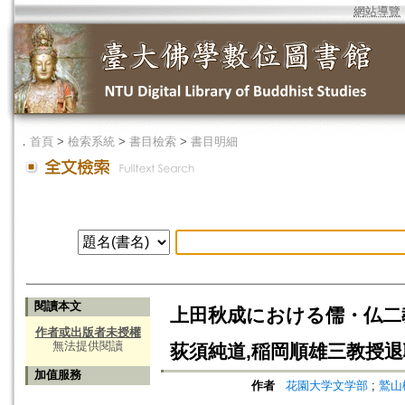
網站導覽
．
首頁
>
檢索系統
>
書目檢索
>
書目明細
閱讀本文
上田秋成における儒・仏二教
作者或出版者未授權
無法提供閱讀
荻須純道,稲岡順雄三教授退
加值服務
作者
花園大学文学部
;
鷲山樹心