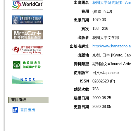
出處題名
花園大学研究紀要=Annual
卷期
(總號=n.10)
1979.03
出版日期
193 - 216
頁次
出版者
花園大学文学部
http://www.hanazono.ac
出版者網址
出版地
京都, 日本 [Kyoto, Jap
資料類型
期刊論文=Journal Artic
使用語言
日文=Japanese
ISSN
02882620 (P)
763
點閱次數
2009.08.25
建檔日期
書目管理
2020.08.05
更新日期
書目匯出