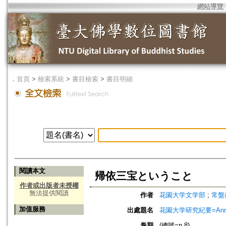
網站導覽
．
首頁
>
檢索系統
>
書目檢索
>
書目明細
閱讀本文
帰依三宝ということ
作者或出版者未授權
無法提供閱讀
作者
花園大学文学部
;
常盤義伸
加值服務
出處題名
花園大学研究紀要=Annual
卷期
(總號=n.8)