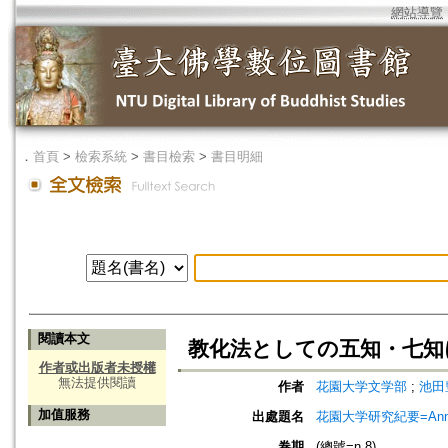
網站導覽
．
首頁
>
檢索系統
>
書目檢索
>
書目明細
閱讀本文
教化法としての五知・七知
作者或出版者未授權
無法提供閱讀
作者
花園大学文学部
;
池田豊人
加值服務
出處題名
花園大学研究紀要=Annual
卷期
(總號=n.8)