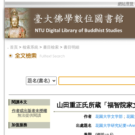
網站導覽
．
首頁
>
檢索系統
>
書目檢索
>
書目明細
閱讀本文
山田重正氏所蔵「福智院家
作者或出版者未授權
無法提供閱讀
作者
花園大学文学部
;
花園
加值服務
出處題名
花園大学研究紀要=Annual
卷期
(總號=n.6)