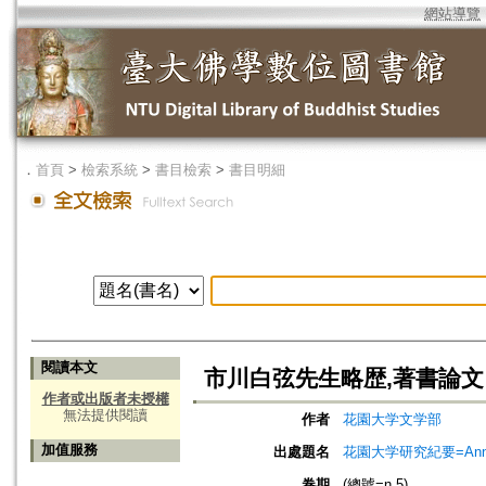
網站導覽
．
首頁
>
檢索系統
>
書目檢索
>
書目明細
閱讀本文
市川白弦先生略歴,著書論文
作者或出版者未授權
無法提供閱讀
作者
花園大学文学部
加值服務
出處題名
花園大学研究紀要=Annual
卷期
(總號=n.5)