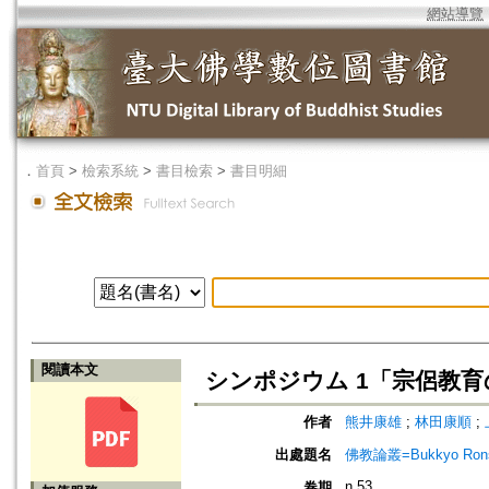
網站導覽
．
首頁
>
檢索系統
>
書目檢索
>
書目明細
閱讀本文
シンポジウム 1「宗侶教
作者
熊井康雄
;
林田康順
;
出處題名
佛教論叢=Bukkyo Rons
n.53
卷期