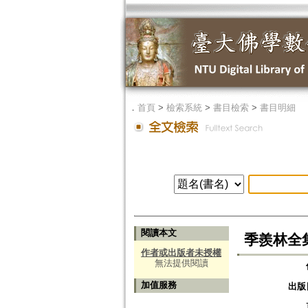
．
首頁
>
檢索系統
>
書目檢索
>
書目明細
閱讀本文
季羨林全集
作者或出版者未授權
無法提供閱讀
加值服務
出版