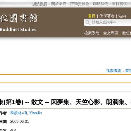
網站導覽
．
關於本館
．
諮詢委員會
．
聯絡我們
．
書目提供
．
｜
書目
｜
佛學著者
｜
站內
｜
檢索系統
．
全文專區
．
數位
進階查詢
．
查
(第1卷) -- 散文 -- 因夢集、天竺心影、朗潤集
作者
季羨林=Ji, Xian-lin
2009.06.01
日期
484
頁次