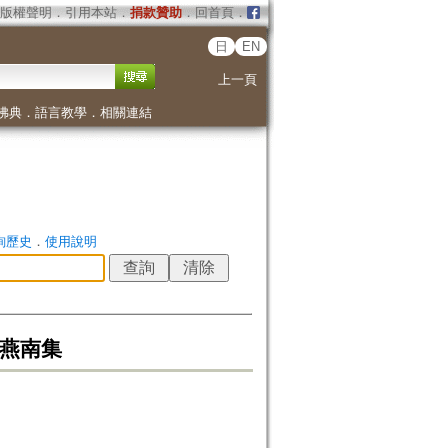
版權聲明
．
引用本站
．
捐款贊助
．
回首頁
．
日
EN
上一頁
佛典
．
語言教學
．
相關連結
詢歷史
．
使用說明
、燕南集