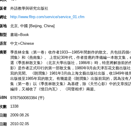
版者
外語教學與研究出版社
http://www.fltrp.com/service/service_01.cfm
網址
版地
北京, 中國 [Beijing, China]
類型
書籍=Book
語言
中文=Chinese
摘要
季羨林全集（第一卷）收作者1933—1985年間創作的散文。共包括四
潤集》和《燕南集》。 上世紀30年代，作者曾應約準備編一本散文集，命
選《季羨林散文集》（北京大學出版社，1986年）時，特意將解放前的作
影》是作者正式印行的第一部散文集，1980年9月由天津百花文藝出版社
寫的見聞。 《朗潤集》1981年3月由上海文藝出版社出版，收1949年
出版後至1985年寫的散文。有幾篇是《朗潤集》出版前寫的，因為沒有
集（第一卷）以《季羨林散文集》為基礎，除《天竺心影》中的文章按
編排，又補收了《憶日內瓦》、《同聲相求》兩篇。
SBN
9787560083384 (平)
1338
次數
2009.08.26
日期
2010.02.05
日期