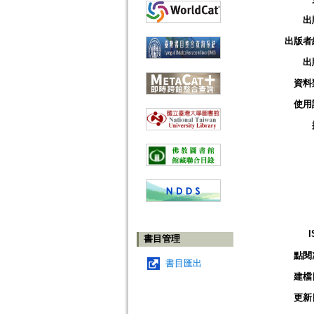
出
出版者
出
資料
使用
I
書目管理
點閱
書目匯出
建檔
更新