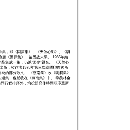
個小集，即《因夢集》、《天竺心影》、《朗
題《因夢集》，後因故未果。 1985年編
品集成一集，仍以“因夢”題名。 《天竺心
出版，收作者1978年第三次訪問印度後所
後所寫的部分散文。 《燕南集》收《朗潤集》
入過集，也補收在《燕南集》中。 季羨林全
訪問行程排序外，均按照寫作時間順序重新