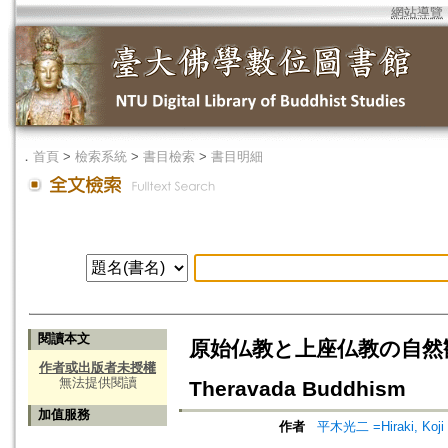
網站導覽
．
首頁
>
檢索系統
>
書目檢索
>
書目明細
閱讀本文
原始仏教と上座仏教の自然観=A Vie
作者或出版者未授權
無法提供閱讀
Theravada Buddhism
加值服務
作者
平木光二 =Hiraki, Koji