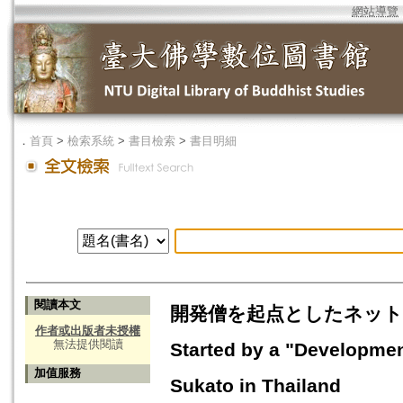
網站導覽
．
首頁
>
檢索系統
>
書目檢索
>
書目明細
閱讀本文
開発僧を起点としたネットワー
作者或出版者未授權
無法提供閱讀
Started by a "Developmen
加值服務
Sukato in Thailand