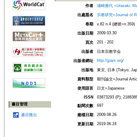
作者
浦崎雅代 =Urasaki, M
出處題名
宗教研究=Journal of
卷期
v.82 n.4 (總號=n.359)
2009.03.30
出版日期
201 - 202
頁次
出版者
日本宗教学会
http://jpars.org/
出版者網址
出版地
東京, 日本 [Tokyo, Jap
資料類型
期刊論文=Journal Artic
使用語言
日文=Japanese
ISSN
03873293 (P); 2188385
書目管理
697
點閱次數
2009.08.26
書目匯出
建檔日期
2019.06.24
更新日期