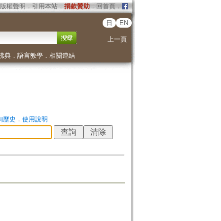
版權聲明
．
引用本站
．
捐款贊助
．
回首頁
．
日
EN
上一頁
佛典
．
語言教學
．
相關連結
詢歷史
．
使用說明