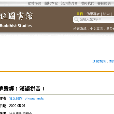
網站導覽
．
關於本館
．
諮詢委員會
．
聯絡我們
．
書目提供
．
｜
書目
｜
佛學著者
｜
站內
｜
檢索系統
．
全文專區
．
數位
進階查詢
．
查
華嚴經﹝漢語拼音﹞
作者
實叉難陀=Siksaananda
2009.05.01
日期
版者
法界佛教印經會