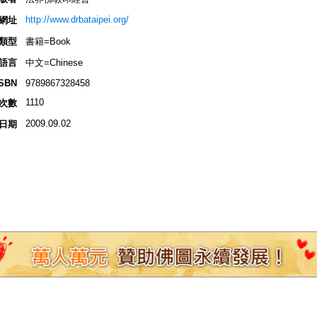
http://www.drbataipei.org/
網址
類型
書籍=Book
語言
中文=Chinese
ISBN
9789867328458
1110
次數
2009.09.02
日期