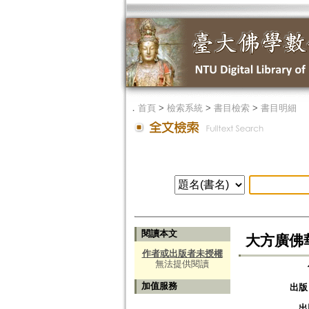
．
首頁
>
檢索系統
>
書目檢索
>
書目明細
閱讀本文
大方廣佛
作者或出版者未授權
無法提供閱讀
加值服務
出版
出