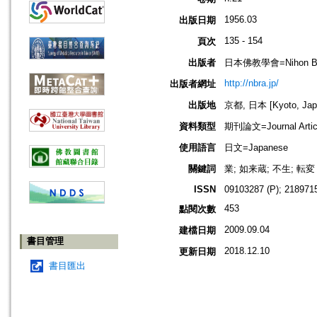
1956.03
出版日期
135 - 154
頁次
出版者
日本佛教學會=Nihon Buddh
http://nbra.jp/
出版者網址
出版地
京都, 日本 [Kyoto, Jap
資料類型
期刊論文=Journal Artic
使用語言
日文=Japanese
關鍵詞
業; 如来蔵; 不生; 転変
ISSN
09103287 (P); 2189715
453
點閱次數
2009.09.04
建檔日期
書目管理
2018.12.10
更新日期
書目匯出