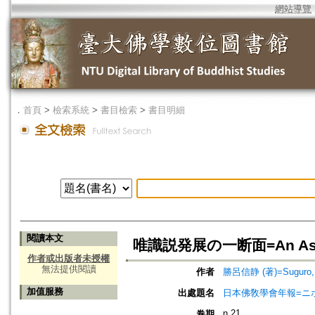
網站導覽
．
首頁
>
檢索系統
>
書目檢索
>
書目明細
閱讀本文
唯識説発展の一断面=An Aspect o
作者或出版者未授權
無法提供閱讀
作者
勝呂信静 (著)=Suguro, S
加值服務
出處題名
日本佛敎學會年報=ニホン ブッキ
n.21
卷期