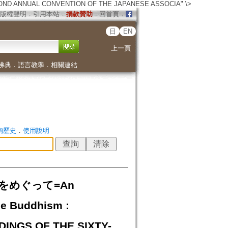
OND ANNUAL CONVENTION OF THE JAPANESE ASSOCIA" \>
版權聲明
．
引用本站
．
捐款贊助
．
回首頁
．
日
EN
上一頁
佛典
．
語言教學
．
相關連結
詢歷史
．
使用說明
をめぐって=An
se Buddhism :
INGS OF THE SIXTY-