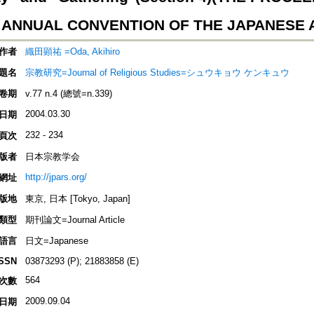
ANNUAL CONVENTION OF THE JAPANESE 
作者
織田顕祐 =Oda, Akihiro
題名
宗教研究=Journal of Religious Studies=シュウキョウ ケンキュウ
卷期
v.77 n.4 (總號=n.339)
2004.03.30
日期
232 - 234
頁次
版者
日本宗教学会
http://jpars.org/
網址
版地
東京, 日本 [Tokyo, Japan]
類型
期刊論文=Journal Article
語言
日文=Japanese
ISSN
03873293 (P); 21883858 (E)
564
次數
2009.09.04
日期