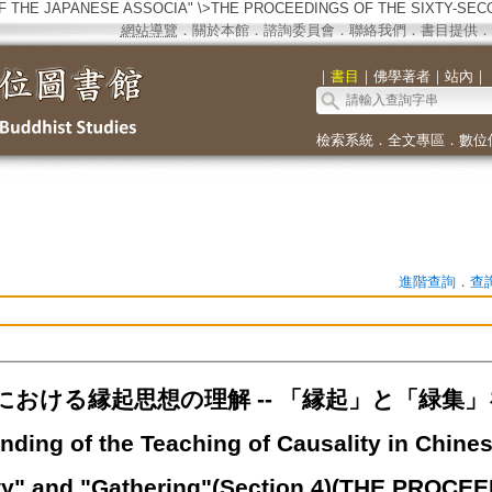
 THE JAPANESE ASSOCIA" \>
THE PROCEEDINGS OF THE SIXTY-SEC
網站導覽
．
關於本館
．
諮詢委員會
．
聯絡我們
．
書目提供
．
｜
書目
｜
佛學著者
｜
站內
｜
檢索系統
．
全文專區
．
數位
進階查詢
．
查
における縁起思想の理解 -- 「縁起」と「緑集」
nding of the Teaching of Causality in Chine
ty" and "Gathering"(Section 4)(
THE PROCEED