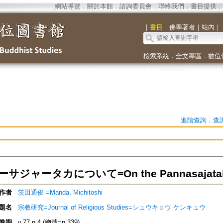
網站導覽
．
關於本館
．
諮詢委員會
．
聯絡我們
．
書目提供
．
｜
書目
｜
佛學著者
｜
站內
｜
檢索系統
．
全文專區
．
數位
進階查詢
．
查
サジャータカについて=On the Pannasajata
作者
茨田通俊 =Manda, Michitoshi
題名
宗教研究=Journal of Religious Studies=シュウキョウ ケンキュウ
卷期
v.77 n.4 (總號=n.339)