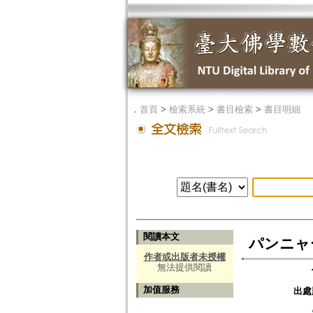
．
首頁
>
檢索系統
>
書目檢索
>
書目明細
閱讀本文
パンニャー
作者或出版者未授權
無法提供閱讀
加值服務
出處