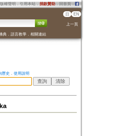
版權聲明
．
引用本站
．
捐款贊助
．
回首頁
．
日
EN
上一頁
佛典
．
語言教學
．
相關連結
詢歷史
．
使用說明
ka