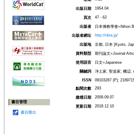
1954.04
出版日期
47 - 62
頁次
出版者
日本佛教學會=Nihon Buddh
http://nbra.jp/
出版者網址
出版地
京都, 日本 [Kyoto, Jap
資料類型
期刊論文=Journal Artic
使用語言
日文=Japanese
關鍵詞
浄土家; 聖道家; 機辺;
ISSN
09103287 (P); 2189715
293
點閱次數
2009.09.07
建檔日期
書目管理
2018.12.10
更新日期
書目匯出