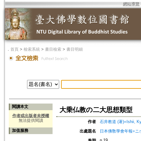
網站導覽
．
首頁
>
檢索系統
>
書目檢索
>
書目明細
閱讀本文
大乗仏教の二大思想類型
作者或出版者未授權
無法提供閱讀
作者
石井教道 (著)=Ishii, Kyo
加值服務
出處題名
日本佛敎學會年報=ニホン ブッキ
n.19
卷期