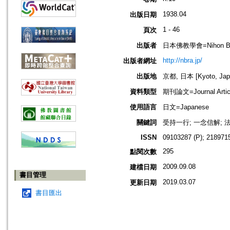
1938.04
出版日期
1 - 46
頁次
出版者
日本佛教學會=Nihon Buddh
http://nbra.jp/
出版者網址
出版地
京都, 日本 [Kyoto, Jap
資料類型
期刊論文=Journal Artic
使用語言
日文=Japanese
關鍵詞
受持一行; 一念信解; 
ISSN
09103287 (P); 2189715
295
點閱次數
2009.09.08
建檔日期
書目管理
2019.03.07
更新日期
書目匯出