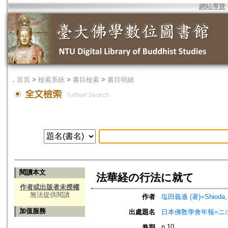
網站導覽
．
首頁
>
檢索系統
>
書目檢索
>
書目明細
閱讀本文
法華経の行法に就て
作者或出版者未授權
無法提供閱讀
作者
塩田義遜 (著)=Shioda, G
加值服務
出處題名
日本佛敎學會年報=ニホン ブッキ
n.10
卷期