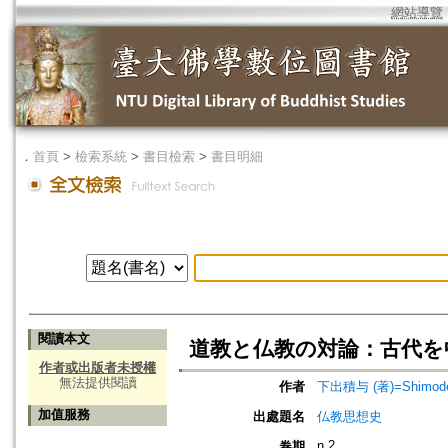
網站導覽
．
首頁
>
檢索系統
>
書目檢索
>
書目明細
閱讀本文
道教と仏教の対論：古代を
作者或出版者未授權
無法提供閱讀
作者
下出積与 (著)=Shimode, 
加值服務
出處題名
仏教思想史
n.2
卷期