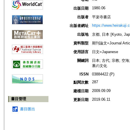
1980.06
出版日期
出版者
平楽寺書店
https://www.heirakuji.c
出版者網址
出版地
京都, 日本 [Kyoto, Jap
資料類型
期刊論文=Journal Artic
使用語言
日文=Japanese
關鍵詞
日本; 古代; 宗教; 空
裏の文化
ISSN
03884422 (P)
287
點閱次數
2009.09.09
建檔日期
書目管理
2019.06.11
更新日期
書目匯出