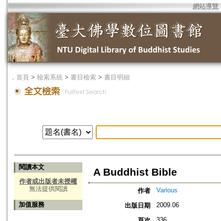
網站導覽
．
首頁
>
檢索系統
>
書目檢索
>
書目明細
閱讀本文
A Buddhist Bible
作者或出版者未授權
無法提供閱讀
Various
作者
加值服務
2009.06
出版日期
336
頁次