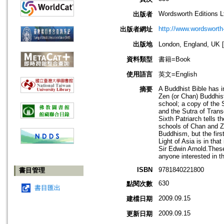
Wordsworth Editions L
出版者
http://www.wordsworth
出版者網址
出版地
London, England, 
資料類型
書籍=Book
使用語言
英文=English
A Buddhist Bible has in
摘要
Zen (or Chan) Buddhist
school; a copy of the 
and the Sutra of Tran
Sixth Patriarch tells t
schools of Chan and Ze
Buddhism, but the first
Light of Asia is in that
Sir Edwin Arnold.These 
anyone interested in t
ISBN
9781840221800
書目管理
630
點閱次數
書目匯出
2009.09.15
建檔日期
2009.09.15
更新日期