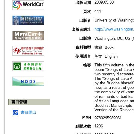
2009.05.30
出版日期
444
頁次
University of Washing
出版者
http://www.washington
出版者網址
出版地
Washington, DC, 
資料類型
書籍=Book
使用語言
英文=English
This fifth volume in t
摘要
poem "Songs of Lake An
two recently discovere
The "Songs of Lake Ana
by the Buddha himself)
how, as a result of go
the complexity of karm
of remnants of bad kar
of Asian Languages and
書目管理
Buddhist Manuscripts P
Version of the Rhinoce
書目匯出
ISBN
9780295989051
1206
點閱次數