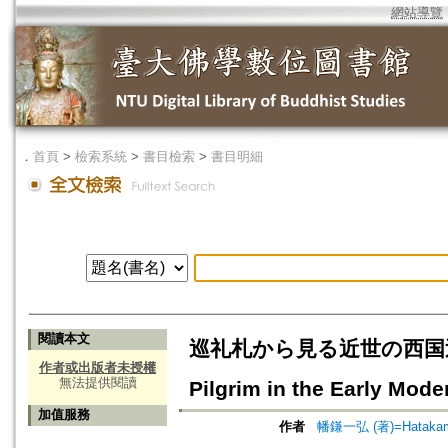
網站導覽
．
首頁
>
檢索系統
>
書目檢索
>
書目明細
閱讀本文
巡礼札から見る近世の西国巡礼 
作者或出版者未授權
無法提供閱讀
Pilgrim in the Early Mode
加值服務
作者
幡鎌一弘 (著)=Hatakama,