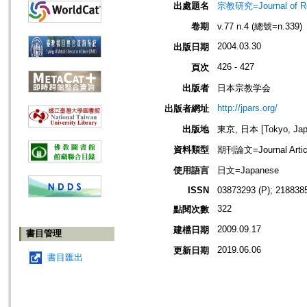
出處題名
宗教研究=Journal of
卷期
v.77 n.4 (總號=n.339)
2004.03.30
出版日期
426 - 427
頁次
出版者
日本宗教学会
http://jpars.org/
出版者網址
出版地
東京, 日本 [Tokyo, Jap
資料類型
期刊論文=Journal Artic
使用語言
日文=Japanese
ISSN
03873293 (P); 2188385
322
點閱次數
2009.09.17
建檔日期
書目管理
2019.06.06
更新日期
書目匯出