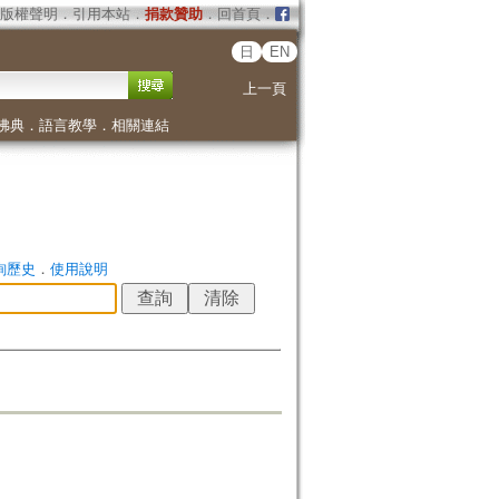
版權聲明
．
引用本站
．
捐款贊助
．
回首頁
．
日
EN
上一頁
佛典
．
語言教學
．
相關連結
詢歷史
．
使用說明