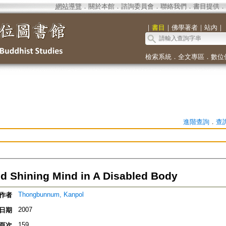
網站導覽
．
關於本館
．
諮詢委員會
．
聯絡我們
．
書目提供
．
｜
書目
｜
佛學著者
｜
站內
｜
檢索系統
．
全文專區
．
數位
進階查詢
．
查
nd Shining Mind in A Disabled Body
Thongbunnum, Kanpol
作者
2007
日期
159
頁次