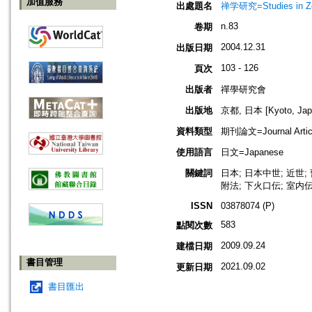
加值服務
出處題名
禅学研究=Studies in 
n.83
卷期
2004.12.31
出版日期
103 - 126
頁次
出版者
禪學研究會
出版地
京都, 日本 [Kyoto, Jap
資料類型
期刊論文=Journal Artic
使用語言
日文=Japanese
關鍵詞
日本; 日本中世; 近世;
附法; 下火口伝; 室内
ISSN
03878074 (P)
583
點閱次數
2009.09.24
建檔日期
書目管理
2021.09.02
更新日期
書目匯出