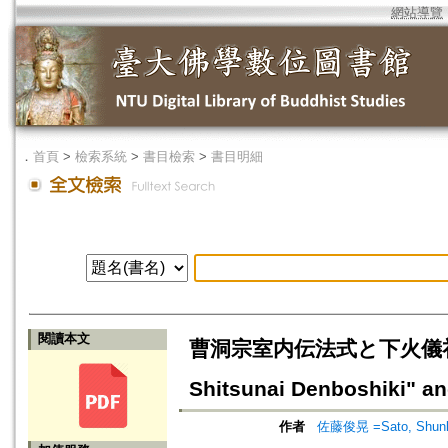
網站導覽
．
首頁
>
檢索系統
>
書目檢索
>
書目明細
閱讀本文
曹洞宗室内伝法式と下火儀礼 
Shitsunai Denboshiki" an
作者
佐藤俊晃 =Sato, Shun