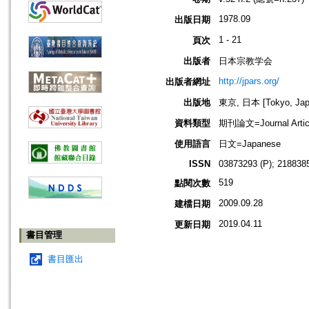
1978.09
出版日期
1 - 21
頁次
出版者
日本宗教学会
http://jpars.org/
出版者網址
出版地
東京, 日本 [Tokyo, Jap
資料類型
期刊論文=Journal Artic
使用語言
日文=Japanese
ISSN
03873293 (P); 2188385
519
點閱次數
2009.09.28
建檔日期
2019.04.11
更新日期
書目管理
書目匯出