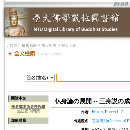
網站導覽
．
首頁
>
檢索系統
>
書目檢索
>
書目明細
閱讀本文
仏身論の展開 -- 三身説
作者或出版者未授權
無法提供閱讀
Habito, Ruben L. F.
作者
加值服務
出處題名
宗教研究=Journal of
卷期
v.52 n.2 (總號=n.237)