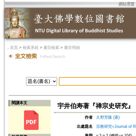
網站導覽
．
首頁
>
檢索系統
>
書目檢索
>
書目明細
閱讀本文
宇井伯寿著『禅宗史研究』
作者
久野芳隆 (著)
出處題名
宗教研究=Journal of
卷期
v.2 n.2 (總號=n.104)