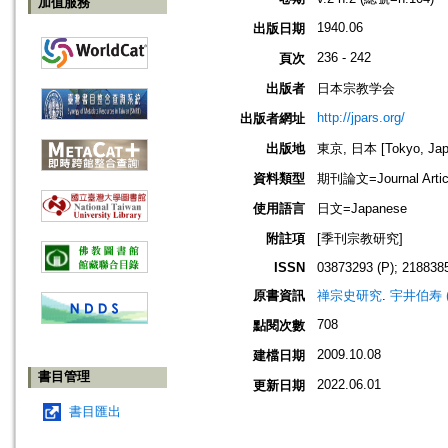
加值服務
1940.06
出版日期
236 - 242
頁次
出版者
日本宗教学会
http://jpars.org/
出版者網址
出版地
東京, 日本 [Tokyo, Jap
資料類型
期刊論文=Journal Artic
使用語言
日文=Japanese
附註項
[季刊宗教研究]
ISSN
03873293 (P); 2188385
原書資訊
禅宗史研究
.
宇井伯寿 (著)
708
點閱次數
2009.10.08
建檔日期
書目管理
2022.06.01
更新日期
書目匯出