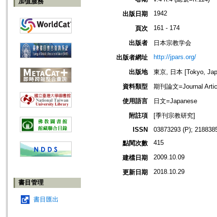
加值服務
1942
出版日期
161 - 174
頁次
出版者
日本宗教学会
http://jpars.org/
出版者網址
出版地
東京, 日本 [Tokyo, Jap
資料類型
期刊論文=Journal Artic
使用語言
日文=Japanese
附註項
[季刊宗教研究]
ISSN
03873293 (P); 2188385
415
點閱次數
2009.10.09
建檔日期
2018.10.29
更新日期
書目管理
書目匯出