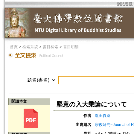
網站導覽
．
首頁
>
檢索系統
>
書目檢索
>
書目明細
閱讀本文
堅意の入大乗論について
作者
塩田義遜
出處題名
宗教研究=Journal of
卷期
v.4 n.4 (總號=n.114)