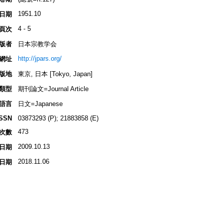
1951.10
日期
4 - 5
頁次
版者
日本宗教学会
http://jpars.org/
網址
版地
東京, 日本 [Tokyo, Japan]
類型
期刊論文=Journal Article
語言
日文=Japanese
ISSN
03873293 (P); 21883858 (E)
473
次數
2009.10.13
日期
2018.11.06
日期