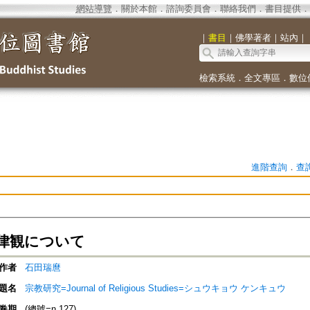
網站導覽
．
關於本館
．
諮詢委員會
．
聯絡我們
．
書目提供
．
｜
書目
｜
佛學著者
｜
站內
｜
檢索系統
．
全文專區
．
數位
進階查詢
．
查
律観について
作者
石田瑞麿
題名
宗教研究=Journal of Religious Studies=シュウキョウ ケンキュウ
卷期
(總號=n.127)