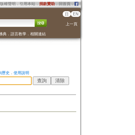
版權聲明
．
引用本站
．
捐款贊助
．
回首頁
．
日
EN
上一頁
佛典
．
語言教學
．
相關連結
詢歷史
．
使用說明