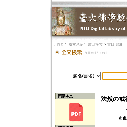
．
首頁
>
檢索系統
>
書目檢索
>
書目明細
閱讀本文
法然の戒
出處