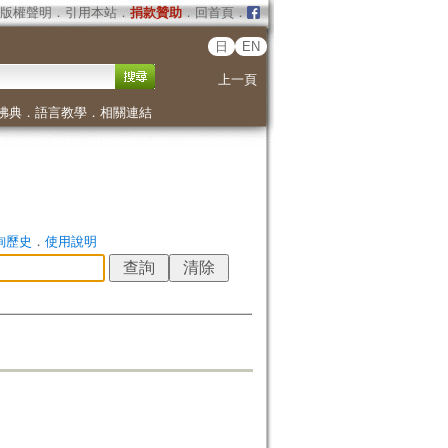
版權聲明
．
引用本站
．
捐款贊助
．
回首頁
．
日
EN
上一頁
佛典
．
語言教學
．
相關連結
詢歷史
．
使用說明