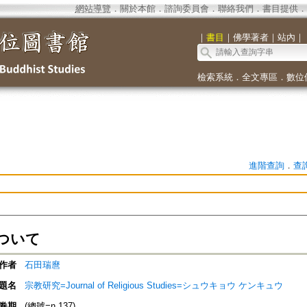
網站導覽
．
關於本館
．
諮詢委員會
．
聯絡我們
．
書目提供
．
｜
書目
｜
佛學著者
｜
站內
｜
檢索系統
．
全文專區
．
數位
進階查詢
．
查
ついて
作者
石田瑞麿
題名
宗教研究=Journal of Religious Studies=シュウキョウ ケンキュウ
卷期
(總號=n.137)