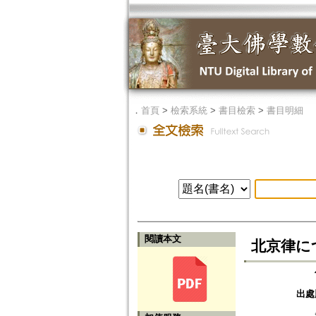
．
首頁
>
檢索系統
>
書目檢索
>
書目明細
閱讀本文
北京律に
出處