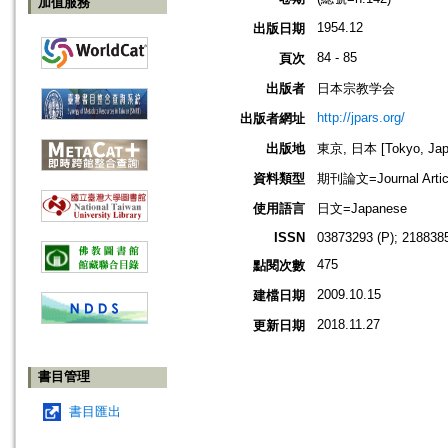
加值服務
1954.12
出版日期
84 - 85
頁次
出版者
日本宗教学会
http://jpars.org/
出版者網址
出版地
東京, 日本 [Tokyo, Jap
資料類型
期刊論文=Journal Artic
使用語言
日文=Japanese
ISSN
03873293 (P); 2188385
475
點閱次數
2009.10.15
建檔日期
2018.11.27
更新日期
書目管理
書目匯出