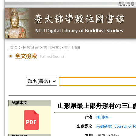
網站導覽
．
首頁
>
檢索系統
>
書目檢索
>
書目明細
閱讀本文
山形県最上郡舟形村の三山
作者
柳川啓一
出處題名
宗教研究=Journal of
卷期
(總號=n.142)