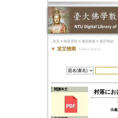
．
首頁
>
檢索系統
>
書目檢索
>
書目明細
閱讀本文
村落にお
出處