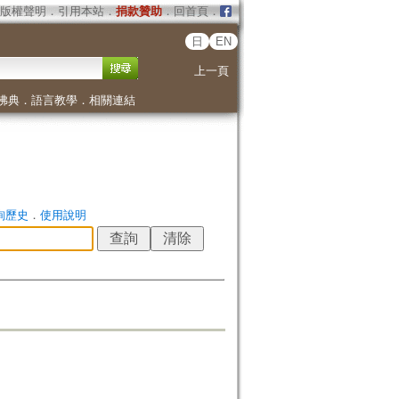
版權聲明
．
引用本站
．
捐款贊助
．
回首頁
．
日
EN
上一頁
佛典
．
語言教學
．
相關連結
詢歷史
．
使用說明