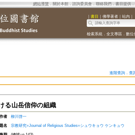
網站導覽
．
關於本館
．
諮詢委員會
．
聯絡我們
．
書目提供
．
｜
書目
｜
佛學著者
｜
站內
｜
檢索系統
．
全文專區
．
數位
進階查詢
．
查
ける山岳信仰の組織
作者
柳川啓一
題名
宗教研究=Journal of Religious Studies=シュウキョウ ケンキュウ
卷期
(總號=n.143)