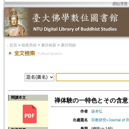
網站導覽
．
首頁
>
檢索系統
>
書目檢索
>
書目明細
閱讀本文
禅体験の一特色とその含意
作者
坂本弘
出處題名
宗教研究=Journal of
卷期
(總號=n.146)