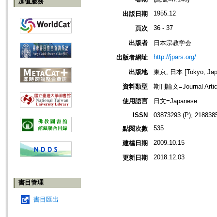
加值服務
1955.12
出版日期
36 - 37
頁次
出版者
日本宗教学会
http://jpars.org/
出版者網址
出版地
東京, 日本 [Tokyo, Jap
資料類型
期刊論文=Journal Artic
使用語言
日文=Japanese
ISSN
03873293 (P); 2188385
535
點閱次數
2009.10.15
建檔日期
2018.12.03
更新日期
書目管理
書目匯出