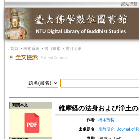
網站導覽
．
首頁
>
檢索系統
>
書目檢索
>
書目明細
閱讀本文
維摩経の法身および浄土の
作者
橋本芳契
出處題名
宗教研究=Journal of
卷期
(總號=n.154)