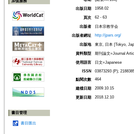
加值服務
1958.02
出版日期
62 - 63
頁次
出版者
日本宗教学会
http://jpars.org/
出版者網址
出版地
東京, 日本 [Tokyo, Jap
資料類型
期刊論文=Journal Artic
使用語言
日文=Japanese
ISSN
03873293 (P); 2188385
464
點閱次數
2009.10.15
建檔日期
2018.12.10
更新日期
書目管理
書目匯出