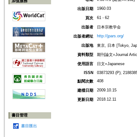
加值服務
1960.03
出版日期
61 - 62
頁次
出版者
日本宗教学会
http://jpars.org/
出版者網址
出版地
東京, 日本 [Tokyo, Jap
資料類型
期刊論文=Journal Artic
使用語言
日文=Japanese
ISSN
03873293 (P); 2188385
408
點閱次數
2009.10.15
建檔日期
2018.12.11
更新日期
書目管理
書目匯出