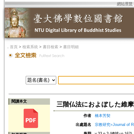
網站導覽
．
首頁
>
檢索系統
>
書目檢索
>
書目明細
閱讀本文
三階仏法におよぼした維摩
作者
橋本芳契
出處題名
宗教研究=Journal of
卷期
v.33 n.3 (總號=n.162)