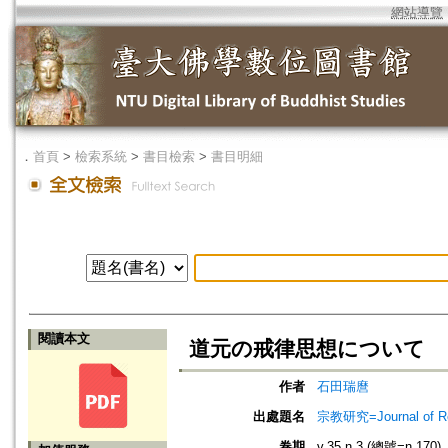
網站導覽
．
首頁
>
檢索系統
>
書目檢索
>
書目明細
閱讀本文
道元の戒律思想について
作者
石田瑞麿
出處題名
宗教研究=Journal of
卷期
v.35 n.3 (總號=n.170)