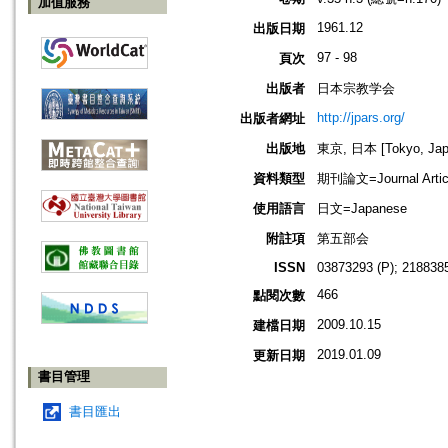
加值服務
1961.12
出版日期
97 - 98
頁次
出版者
日本宗教学会
http://jpars.org/
出版者網址
出版地
東京, 日本 [Tokyo, Jap
資料類型
期刊論文=Journal Artic
使用語言
日文=Japanese
附註項
第五部会
ISSN
03873293 (P); 2188385
466
點閱次數
2009.10.15
建檔日期
2019.01.09
更新日期
書目管理
書目匯出